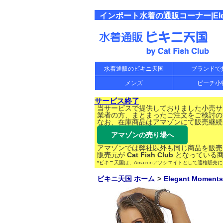
インポート水着の通販コーナー|Elegan
水着通販のビキニ天国
ブランドで
メンズ
ビーチ小
サービス終了
当サービスで提供しておりました小売サー
業者の方、まとまったご注文をご検討の
なお、在庫商品はアマゾンにて販売継続
アマゾンの売り場へ
アマゾンでは弊社以外も同じ商品を販売
販売元が
Cat Fish Club
となっている商
*ビキニ天国は、Amazonアソシエイトとして適格販売
ビキニ天国 ホーム
Elegant Moments