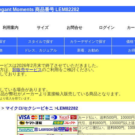
t Moments 商品番号 LEM82282
利用案内
サイズ
お問合せ
ログイン
カー
探す
スタイルで探す
カラーデザインで探す
価格
物
ドレス、カジュアル
新着、お勧め
お
ビスは2026年2月末で終了させていただきました。
方は、
卸販売サービス
のご利用をご検討ください。
しております。
している場合があります。
品が弊社がメーカーより直接輸入販売している商品となります。
により収入を得ています。
マイクロ/セクシービキニ
LEM82282
カード払い。送料500円。10000
代引。送料800円。10000円以上
コンビニ後払い。送料800円。100
料。