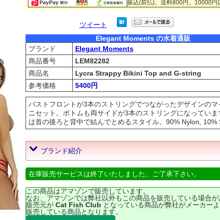
振込(前払)。送料800円。10000
ツイート
Elegant Moments の水着通販
ブランド
Elegant Moments
商品番号
LEM82282
商品名
Lycra Strappy Bikini Top and G-string
参考価格
5400円
バストフロントが3本のストリングでつながったデザインのマ
ニセット。ボトムも両サイドが3本のストリングになっていま
は首の後ろと背中で結んでとめるスタイル。90% Nylon, 10% S
ブランド紹介
在庫販売サービスは終了いたしました。ご了承下さい。
この商品はアマゾンで販売しています。
なお、アマゾンでは弊社以外もこの商品を販売している場合が
販売元が
Cat Fish Club
となっている商品が弊社がメーカーよ
販売している商品となります。