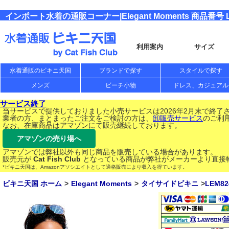
インポート水着の通販コーナー|Elegant Moments 商品番号 L
利用案内
サイズ
水着通販のビキニ天国
ブランドで探す
スタイルで探す
メンズ
ビーチ小物
ドレス、カジュアル
サービス終了
当サービスで提供しておりました小売サービスは2026年2月末で終了
業者の方、まとまったご注文をご検討の方は、
卸販売サービス
のご利
なお、在庫商品はアマゾンにて販売継続しております。
アマゾンの売り場へ
アマゾンでは弊社以外も同じ商品を販売している場合があります。
販売元が
Cat Fish Club
となっている商品が弊社がメーカーより直接
*ビキニ天国は、Amazonアソシエイトとして適格販売により収入を得ています。
ビキニ天国 ホーム
Elegant Moments
タイサイドビキニ
LEM82