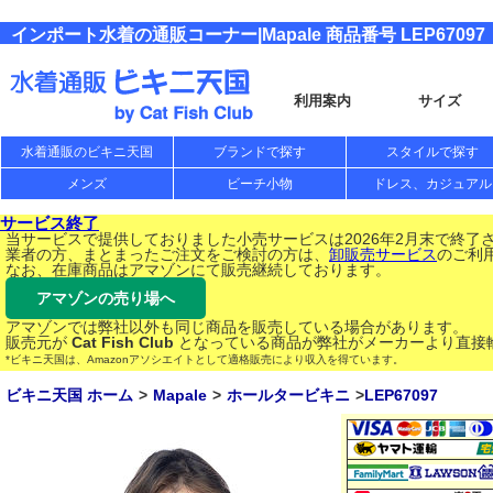
インポート水着の通販コーナー|Mapale 商品番号 LEP67097
利用案内
サイズ
水着通販のビキニ天国
ブランドで探す
スタイルで探す
メンズ
ビーチ小物
ドレス、カジュアル
サービス終了
当サービスで提供しておりました小売サービスは2026年2月末で終了
業者の方、まとまったご注文をご検討の方は、
卸販売サービス
のご利
なお、在庫商品はアマゾンにて販売継続しております。
アマゾンの売り場へ
アマゾンでは弊社以外も同じ商品を販売している場合があります。
販売元が
Cat Fish Club
となっている商品が弊社がメーカーより直接
*ビキニ天国は、Amazonアソシエイトとして適格販売により収入を得ています。
ビキニ天国 ホーム
Mapale
ホールタービキニ
LEP67097