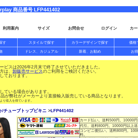
ay 商品番号 LFP441402
利用案内
サイズ
お問合せ
ログイン
カー
探す
スタイルで探す
カラーデザインで探す
価格
物
ドレス、カジュアル
新着、お勧め
お
ビスは2026年2月末で終了させていただきました。
方は、
卸販売サービス
のご利用をご検討ください。
しております。
している場合があります。
品が弊社がメーカーより直接輸入販売している商品となります。
により収入を得ています。
ゥ/チューブトップビキニ
LFP441402
カード払い。送料500円。10000
代引。送料800円。10000円以上
コンビニ後払い。送料800円。100
料。