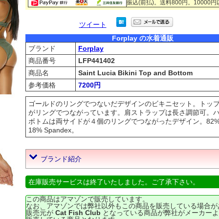
振込(前払)。送料800円。10000
ツイート
Forplay の水着通販
ブランド
Forplay
商品番号
LFP441402
商品名
Saint Lucia Bikini Top and Bottom
参考価格
7200円
ゴールドのリングでつないだデザインのビキニセット。トッ
がリングでつながっています。肩ストラップは長さ調節可。
ボトムは両サイドが４個のリングでつながったデザイン。82% Poly
18% Spandex。
ブランド紹介
在庫販売サービスは終了いたしました。ご了承下さい。
この商品はアマゾンで販売しています。
なお、アマゾンでは弊社以外もこの商品を販売している場合が
販売元が
Cat Fish Club
となっている商品が弊社がメーカーよ