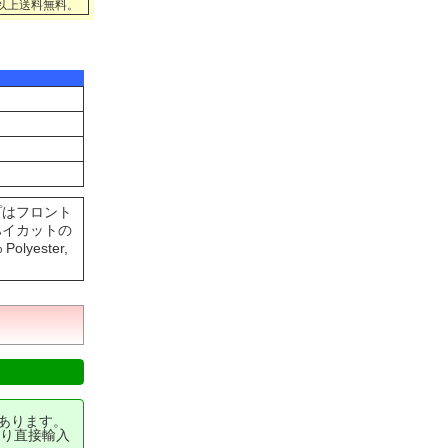
円以上送料無料。
プはフロント
ハイカットの
ester,
あります。
り直接輸入