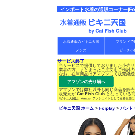
インポート水着の通販コーナー|Forpl
水着通販のビキニ天国
ブランドで
メンズ
ビーチ小
サービス終了
当サービスで提供しておりました小売サー
業者の方、まとまったご注文をご検討の
なお、在庫商品はアマゾンにて販売継続
アマゾンの売り場へ
アマゾンでは弊社以外も同じ商品を販売
販売元が
Cat Fish Club
となっている商
*ビキニ天国は、Amazonアソシエイトとして適格販売
ビキニ天国 ホーム
Forplay
バンド