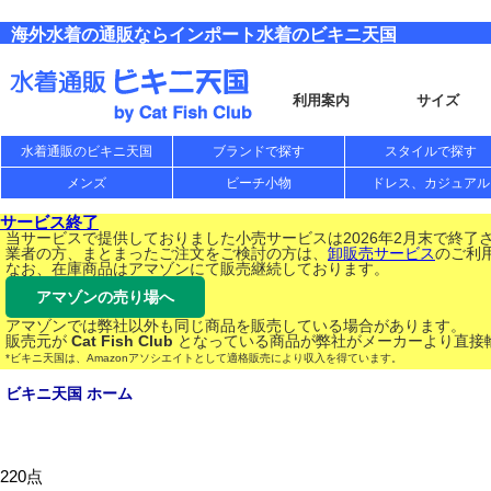
海外水着の通販ならインポート水着のビキニ天国
利用案内
サイズ
水着通販のビキニ天国
ブランドで探す
スタイルで探す
メンズ
ビーチ小物
ドレス、カジュアル
サービス終了
当サービスで提供しておりました小売サービスは2026年2月末で終了
業者の方、まとまったご注文をご検討の方は、
卸販売サービス
のご利
なお、在庫商品はアマゾンにて販売継続しております。
アマゾンの売り場へ
アマゾンでは弊社以外も同じ商品を販売している場合があります。
販売元が
Cat Fish Club
となっている商品が弊社がメーカーより直接
*ビキニ天国は、Amazonアソシエイトとして適格販売により収入を得ています。
ビキニ天国 ホーム
220点