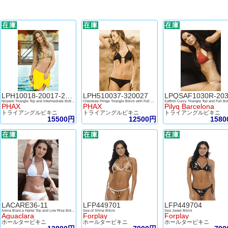
LPH10018-20017-20043
LPH510037-320027
LPQSAF1030R-20
Nispero Triangle Top and Intermediate Bottom with Skirt
Cherokee Fringe Triangle Bikini with Full Bottom
Saffron Curvy Triangle Top and Full Bo
PHAX
PHAX
Pilyq Barcelona
トライアングルビキニ
トライアングルビキニ
トライアングルビキニ
15500円
12500円
158
LACARE36-11
LFP449701
LFP449704
Arena Blanca Halter Top and Low Rise Bottom
Sea of Shine Bikini
Sea Jewel Bikini
Aguaclara
Forplay
Forplay
ホールタービキニ
ホールタービキニ
ホールタービキニ