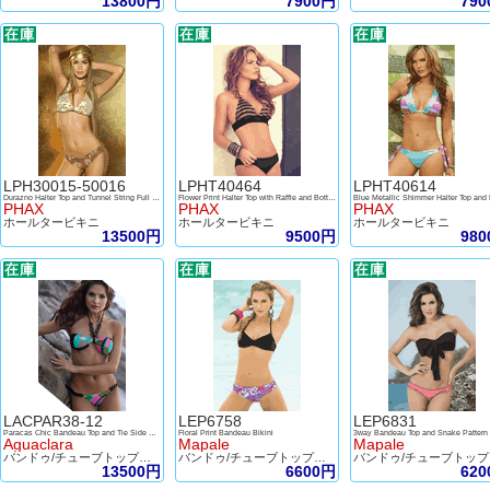
13800円
7900円
79
LPH30015-50016
LPHT40464
LPHT40614
Durazno Halter Top and Tunnel String Full Bottom
Flower Print Halter Top with Raffle and Bottom
PHAX
PHAX
PHAX
ホールタービキニ
ホールタービキニ
ホールタービキニ
13500円
9500円
98
LACPAR38-12
LEP6758
LEP6831
Paracas Chic Bandeau Top and Tie Side Bottom
Floral Print Bandeau Bikini
Aguaclara
Mapale
Mapale
バンドゥ/チューブトップビキニ
バンドゥ/チューブトップビキニ
バ
13500円
6600円
62